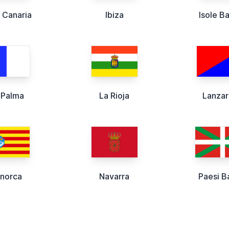
 Canaria
Ibiza
Isole Ba
 Palma
La Rioja
Lanza
norca
Navarra
Paesi B