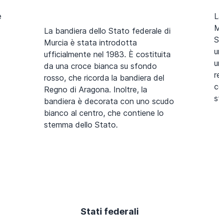
è
L
M
La bandiera dello Stato federale di
S
Murcia è stata introdotta
u
ufficialmente nel 1983. È costituita
u
da una croce bianca su sfondo
r
rosso, che ricorda la bandiera del
c
Regno di Aragona. Inoltre, la
s
bandiera è decorata con uno scudo
bianco al centro, che contiene lo
stemma dello Stato.
Stati federali