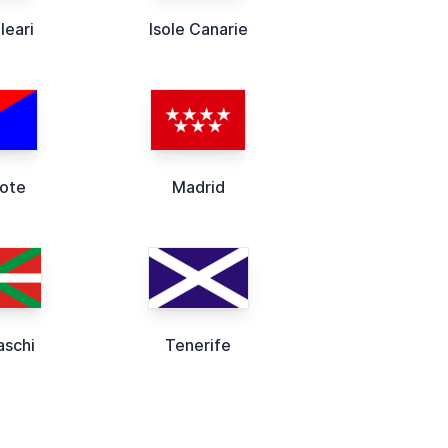
leari
Isole Canarie
rote
Madrid
aschi
Tenerife