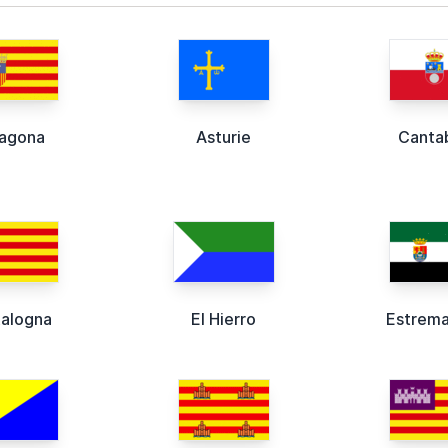
agona
Asturie
Cantab
alogna
El Hierro
Estrem