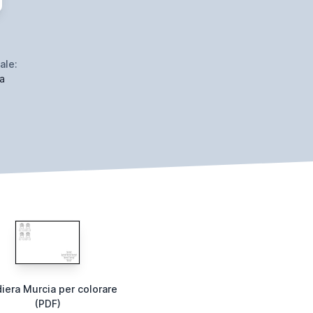
ale:
a
iera Murcia per colorare
(PDF)