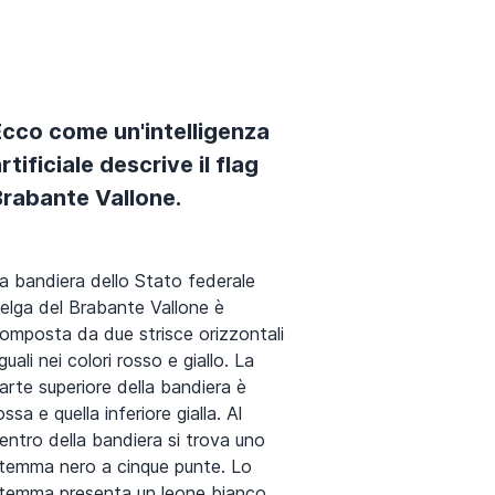
Ecco come un'intelligenza
rtificiale descrive il flag
Brabante Vallone.
a bandiera dello Stato federale
elga del Brabante Vallone è
omposta da due strisce orizzontali
guali nei colori rosso e giallo. La
arte superiore della bandiera è
ossa e quella inferiore gialla. Al
entro della bandiera si trova uno
temma nero a cinque punte. Lo
temma presenta un leone bianco