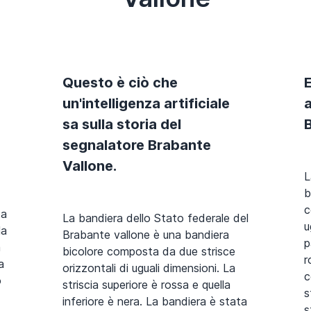
Questo è ciò che
un'intelligenza artificiale
a
sa sulla storia del
segnalatore Brabante
Vallone.
L
b
c
ta
La bandiera dello Stato federale del
u
la
Brabante vallone è una bandiera
p
a
bicolore composta da due strisce
r
a
orizzontali di uguali dimensioni. La
c
o
striscia superiore è rossa e quella
s
inferiore è nera. La bandiera è stata
s