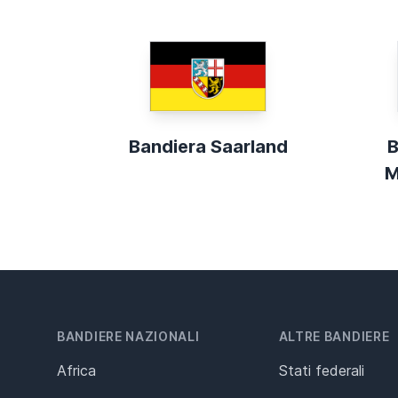
Bandiera Saarland
B
M
BANDIERE NAZIONALI
ALTRE BANDIERE
Africa
Stati federali