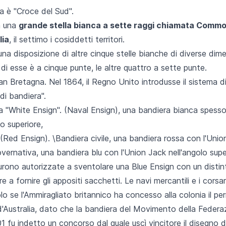
a è "Croce del Sud".
va una
grande stella bianca a sette raggi chiamata Comm
lia
, il settimo i cosiddetti territori.
a disposizione di altre cinque stelle bianche di diverse dim
di esse è a cinque punte, le altre quattro a sette punte.
an Bretagna. Nel 1864, il Regno Unito introdusse il sistema d
di bandiera".
a "White Ensign". (Naval Ensign), una bandiera bianca spess
o superiore,
(Red Ensign). \Bandiera civile, una bandiera rossa con l'Union 
overnativa, una bandiera blu con l'Union Jack nell'angolo supe
furono autorizzate a sventolare una Blue Ensign con un distint
 a fornire gli appositi sacchetti. Le navi mercantili e i corsa
lo se l'Ammiragliato britannico ha concesso alla colonia il p
d'Australia, dato che la bandiera del Movimento della Fed
 fu indetto un concorso dal quale uscì vincitore il disegno de