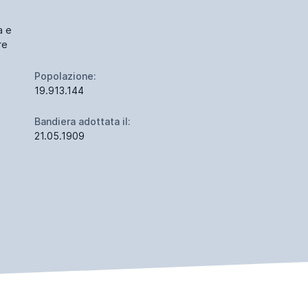
a e
re
Popolazione:
19.913.144
Bandiera adottata il:
21.05.1909