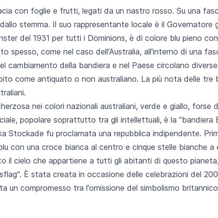
a con foglie e frutti, legati da un nastro rosso. Su una fasc
dallo stemma. Il suo rappresentante locale è il Governatore ge
ster del 1931 per tutti i Dominions, è di colore blu pieno co
o spesso, come nel caso dell'Australia, all'interno di una fasc
el cambiamento della bandiera e nel Paese circolano diverse b
pito come antiquato o non australiano. La più nota delle tre b
raliani.
herzosa nei colori nazionali australiani, verde e giallo, forse 
e, popolare soprattutto tra gli intellettuali, è la "bandiera E
eka Stockade fu proclamata una repubblica indipendente. Prima
 blu con una croce bianca al centro e cinque stelle bianche a o
o il cielo che appartiene a tutti gli abitanti di questo pianeta,
usflag". È stata creata in occasione delle celebrazioni del 20
ta un compromesso tra l'omissione del simbolismo britannico 