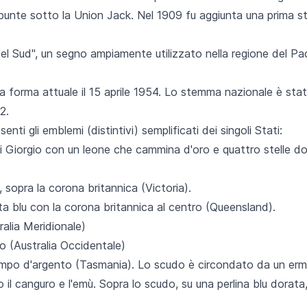
unte sotto la Union Jack. Nel 1909 fu aggiunta una prima ste
 del Sud", un segno ampiamente utilizzato nella regione del P
.
a forma attuale il 15 aprile 1954. Lo stemma nazionale è stato
2.
ti gli emblemi (distintivi) semplificati dei singoli Stati:
i Giorgio con un leone che cammina d'oro e quattro stelle d
 sopra la corona britannica (Victoria).
ta blu con la corona britannica al centro (Queensland).
ralia Meridionale)
o (Australia Occidentale)
po d'argento (Tasmania). Lo scudo è circondato da un ermelli
 il canguro e l'emù. Sopra lo scudo, su una perlina blu dorata