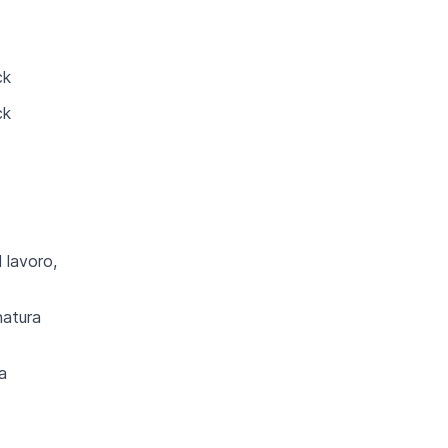
ck
ck
 lavoro,
natura
a