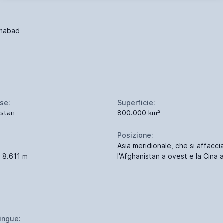
amabad
se:
Superficie:
istan
800.000 km²
Posizione:
Asia meridionale, che si affaccia 
 8.611 m
l'Afghanistan a ovest e la Cina 
lingue: