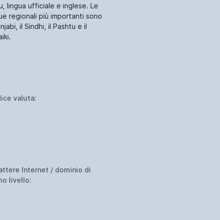
, lingua ufficiale e inglese. Le
ue regionali più importanti sono
unjabi, il Sindhi, il Pashtu e il
iki.
ice valuta:
R
attere Internet / dominio di
o livello: