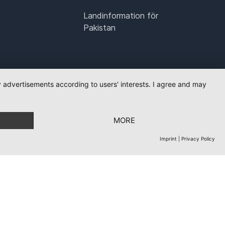
Landinformation för
Pakistan
ay advertisements according to users' interests. I agree and may
MORE
Imprint
|
Privacy Policy