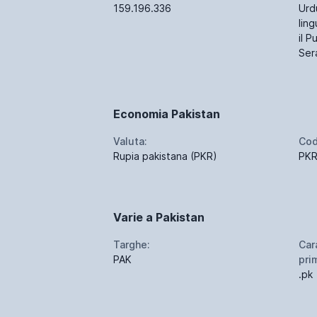
159.196.336
Urdu
ling
il P
Sera
Economia Pakistan
Valuta:
Cod
Rupia pakistana (PKR)
PK
Varie a Pakistan
Targhe:
Car
PAK
prim
.pk