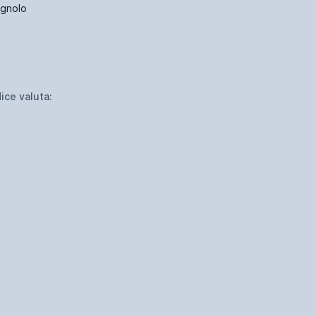
gnolo
ice valuta:
S