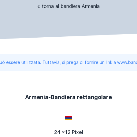
« torna al bandiera Armenia
uò essere utilizzata. Tuttavia, si prega di fornire un link a www.b
Armenia-Bandiera rettangolare
24 x12 Pixel