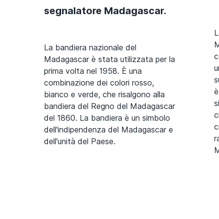
segnalatore Madagascar.
L
M
La bandiera nazionale del
c
Madagascar è stata utilizzata per la
u
prima volta nel 1958. È una
s
combinazione dei colori rosso,
è
bianco e verde, che risalgono alla
s
bandiera del Regno del Madagascar
c
del 1860. La bandiera è un simbolo
c
dell'indipendenza del Madagascar e
r
dell'unità del Paese.
M