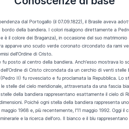
Conoscenze di base
ipendenza dal Portogallo (il 07.09.1822), il Brasile aveva ad
l bordo della bandiera. I colori risalgono direttamente a Pedro
rde è il colore dei Braganza), in occasione del suo matrimonio 
iera apparve uno scudo verde coronato circondato da rami ver
isi dell'Ordine di Cristo.
e fu posto al centro della bandiera. Anch'esso mostrava lo 
dell'Ordine di Cristo circondata da un cerchio di venti stelle 
re (Pedro II) fu rovesciato e fu proclamata la Repubblica. Lo 
 le stelle del cielo meridionale, attraversata da una fascia 
lle della bandiera rappresentano esattamente il cielo di Rio 
i dimensioni. Poiché ogni stella della bandiera rappresenta un
 maggio 1968 e, più recentemente, l'11 maggio 1992. Oggi il c
 minerarie e la ricerca dell'oro. Il bianco e il blu rappresentano 