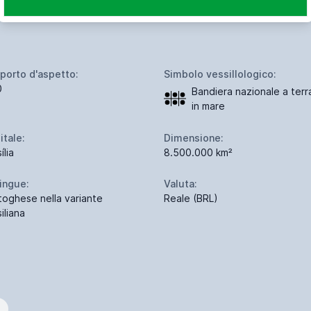
porto d'aspetto:
Simbolo vessillologico:
0
Bandiera nazionale a terr
in mare
itale:
Dimensione:
ília
8.500.000 km²
lingue:
Valuta:
toghese nella variante
Reale (BRL)
iliana