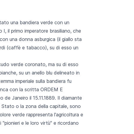
ottato una bandiera verde con un
 I, il primo imperatore brasiliano, che
con una donna asburgica (il giallo sta
di (caffè e tabacco), su di esso un
scudo verde coronato, ma su di esso
bianche, su un anello blu delineato in
stemma imperiale sulla bandiera fu
bianca con la scritta ORDEM E
de Janeiro il 15.11.1889. Il diamante
o Stato o la zona della capitale, sono
olore verde rappresenta l'agricoltura e
i "pionieri e le loro virtù" e ricordano