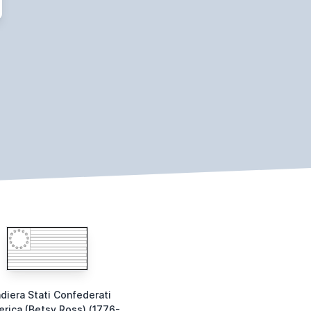
diera Stati Confederati
rica (Betsy Ross) (1776-