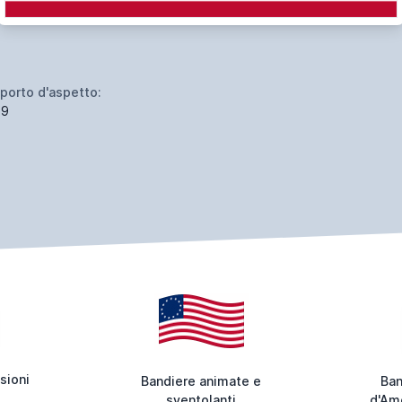
porto d'aspetto:
19
sioni
Bandiere animate e
Ban
sventolanti
d'Ame