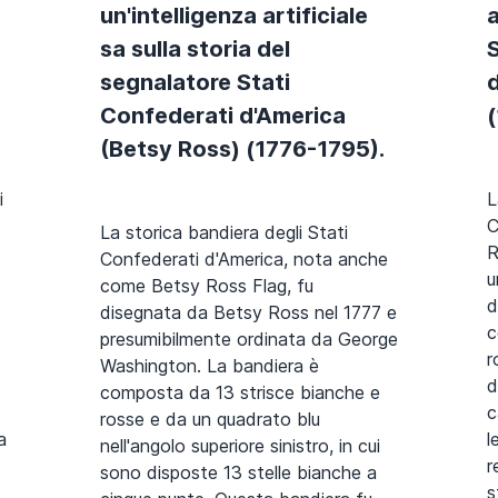
un'intelligenza artificiale
a
sa sulla storia del
segnalatore Stati
Confederati d'America
(Betsy Ross) (1776-1795).
i
L
C
La storica bandiera degli Stati
R
Confederati d'America, nota anche
u
come Betsy Ross Flag, fu
d
disegnata da Betsy Ross nel 1777 e
c
presumibilmente ordinata da George
r
Washington. La bandiera è
d
composta da 13 strisce bianche e
c
rosse e da un quadrato blu
a
l
nell'angolo superiore sinistro, in cui
r
sono disposte 13 stelle bianche a
s