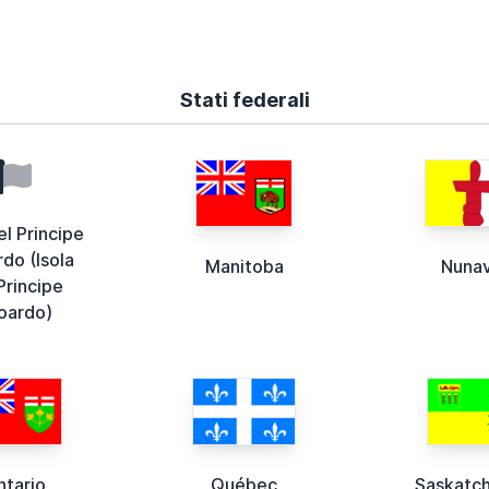
Stati federali
el Principe
do (Isola
Manitoba
Nuna
Principe
oardo)
ntario
Québec
Saskatc