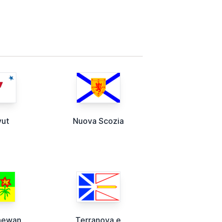
vut
Nuova Scozia
hewan
Terranova e