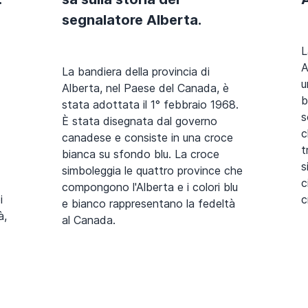
segnalatore Alberta.
L
A
La bandiera della provincia di
u
Alberta, nel Paese del Canada, è
b
stata adottata il 1° febbraio 1968.
s
È stata disegnata dal governo
c
canadese e consiste in una croce
t
bianca su sfondo blu. La croce
s
simboleggia le quattro province che
c
compongono l'Alberta e i colori blu
i
c
e bianco rappresentano la fedeltà
à,
al Canada.