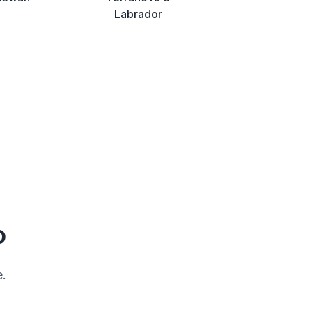
Labrador
o
.