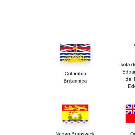
Isola d
Edoar
Columbia
del 
Britannica
Ed
Nuovo Brunswick
O