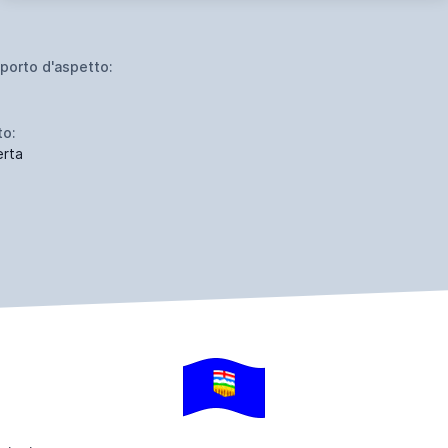
porto d'aspetto:
to:
erta