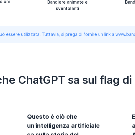
sioni
Bandiere animate e
Band
sventolanti
uò essere utilizzata. Tuttavia, si prega di fornire un link a www.b
che ChatGPT sa sul flag di
Questo è ciò che
un'intelligenza artificiale
a
.
sa sulla storia del
A