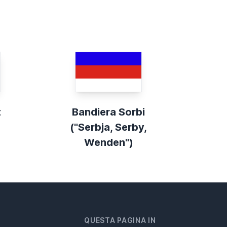
t
Bandiera Sorbi
("Serbja, Serby,
Wenden")
QUESTA PAGINA IN