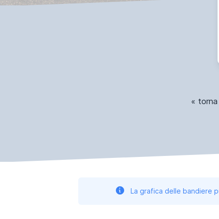
« torna
La grafica delle bandiere p