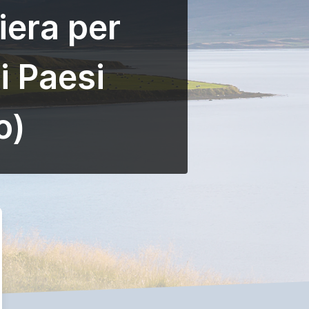
iera per
i Paesi
o)