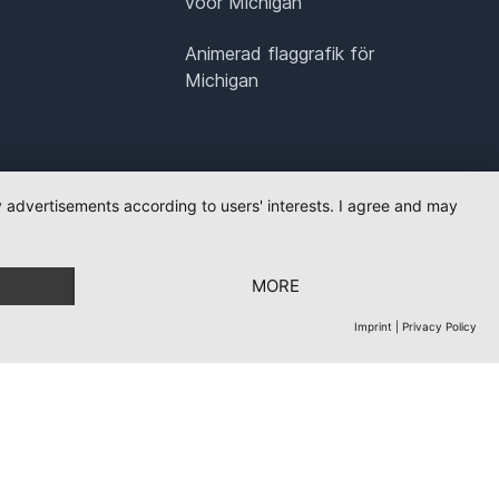
voor Michigan
Animerad flaggrafik för
Michigan
ay advertisements according to users' interests. I agree and may
MORE
Imprint
|
Privacy Policy