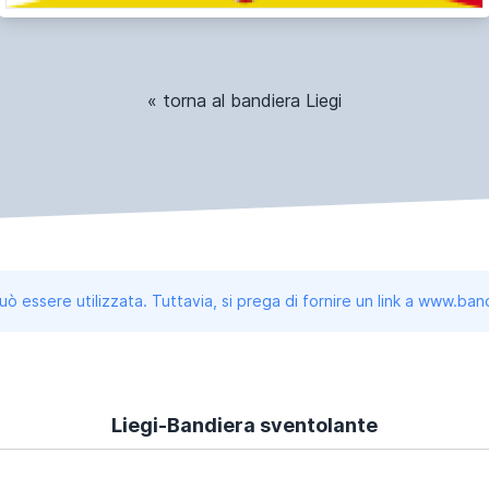
« torna al bandiera Liegi
uò essere utilizzata. Tuttavia, si prega di fornire un link a www.b
Liegi-Bandiera sventolante