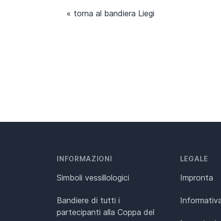
« torna al bandiera Liegi
INFORMAZIONI
LEGALE
Simboli vessillologici
Impronta
Bandiere di tutti i
Informativa
partecipanti alla Coppa del